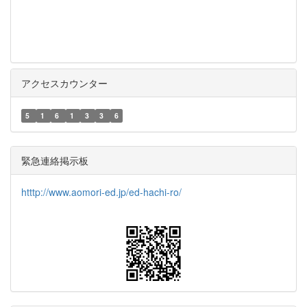
アクセスカウンター
5
1
6
1
3
3
6
緊急連絡掲示板
htttp://www.aomori-ed.jp/ed-hachi-ro/