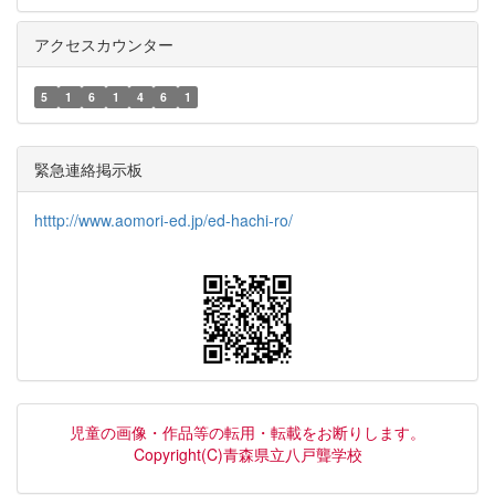
アクセスカウンター
5
1
6
1
4
6
1
緊急連絡掲示板
htttp://www.aomori-ed.jp/ed-hachi-ro/
児童の画像・作品等の転用・転載をお断りします。
Copyright(C)青森県立八戸聾学校