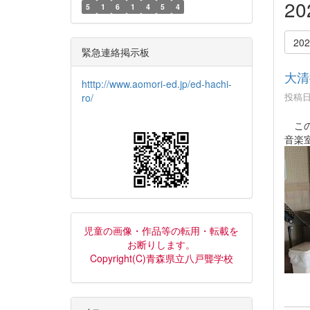
2
5
1
6
1
4
5
4
20
緊急連絡掲示板
大清
htttp://www.aomori-ed.jp/ed-hachi-
投稿日時
ro/
この
音楽
児童の画像・作品等の転用・転載を
お断りします。
Copyright(C)青森県立八戸聾学校