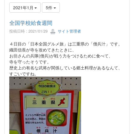
2021年1月
5件
全国学校給食週間
投稿日時 : 2021/01/29
サイト管理者
４日目の「日本全国グルメ旅」は三重県の「僧兵汁」です。
織田信長が寺を攻めてきたときに、
お坊さんの兵隊(僧兵)が戦う力をつけるために食べて、
寺を守ったそうです。
歴史上の有名な武将が関係している郷土料理があるなんて、
すごいですね。