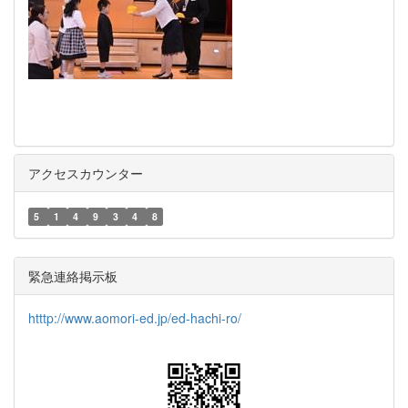
アクセスカウンター
5
1
4
9
3
4
8
緊急連絡掲示板
htttp://www.aomori-ed.jp/ed-hachi-ro/