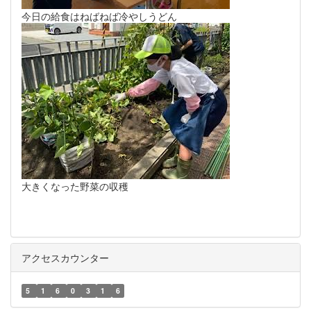
今日の給食はねばねば冷やしうどん
大きくなった野菜の収穫
アクセスカウンター
5
1
6
0
3
1
6