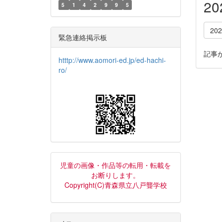
2
5
1
4
2
9
9
5
20
緊急連絡掲示板
記事
htttp://www.aomori-ed.jp/ed-hachi-
ro/
児童の画像・作品等の転用・転載を
お断りします。
Copyright(C)青森県立八戸聾学校