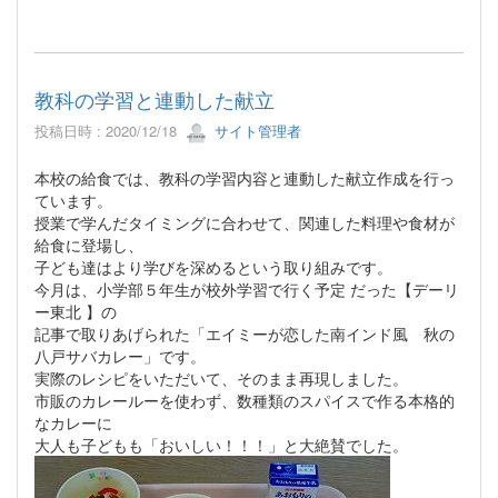
教科の学習と連動した献立
投稿日時 : 2020/12/18
サイト管理者
本校の給食では、教科の学習内容と連動した献立作成を行っ
ています。
授業で学んだタイミングに合わせて、関連した料理や食材が
給食に登場し、
子ども達はより学びを深めるという取り組みです。
今月は、小学部５年生が校外学習で行く予定 だった【デーリ
ー東北 】の
記事で取りあげられた「エイミーが恋した南インド風 秋の
八戸サバカレー」です。
実際のレシピをいただいて、そのまま再現しました。
市販のカレールーを使わず、数種類のスパイスで作る本格的
なカレーに
大人も子どもも「おいしい！！！」と大絶賛でした。