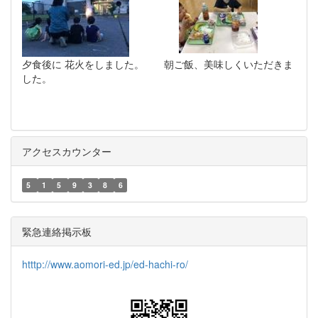
夕食後に 花火をしました。 朝ご飯、美味しくいただきま
した。
アクセスカウンター
5
1
5
9
3
8
6
緊急連絡掲示板
htttp://www.aomori-ed.jp/ed-hachi-ro/