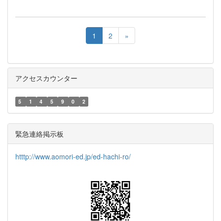
1
2
»
アクセスカウンター
5
1
4
5
9
0
2
緊急連絡掲示板
htttp://www.aomori-ed.jp/ed-hachi-ro/