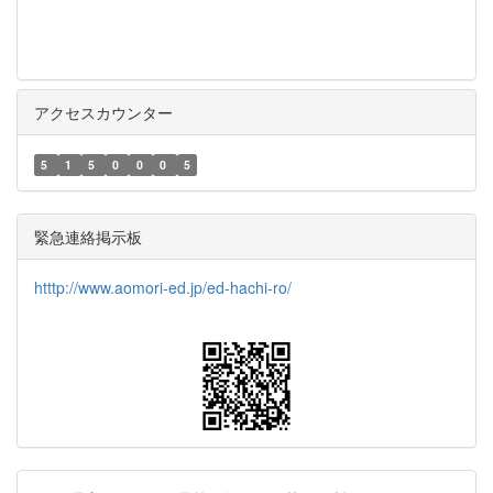
アクセスカウンター
5
1
5
0
0
0
5
緊急連絡掲示板
htttp://www.aomori-ed.jp/ed-hachi-ro/