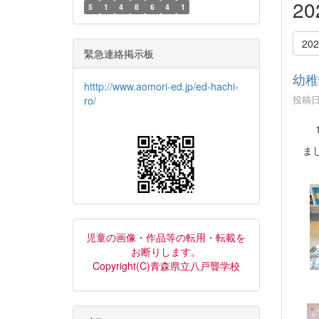
2
5
1
4
8
6
4
1
20
緊急連絡掲示板
幼稚
htttp://www.aomori-ed.jp/ed-hachi-
投稿日時
ro/
12
まし
児童の画像・作品等の転用・転載を
お断りします。
Copyright(C)青森県立八戸聾学校